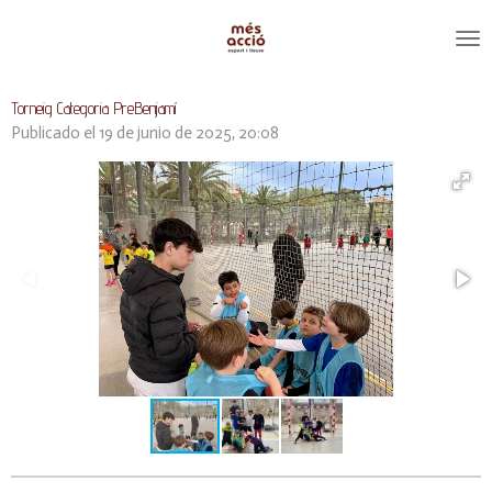
Ir
al
contenido
principal
Torneig Categoria PreBenjamí
Publicado el 19 de junio de 2025, 20:08