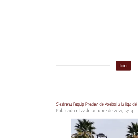
Ir
al
contenido
principal
Inici
S'estrena l'equip Prealeví de Voleibol a la lliga de
Publicado el 22 de octubre de 2021, 13:14