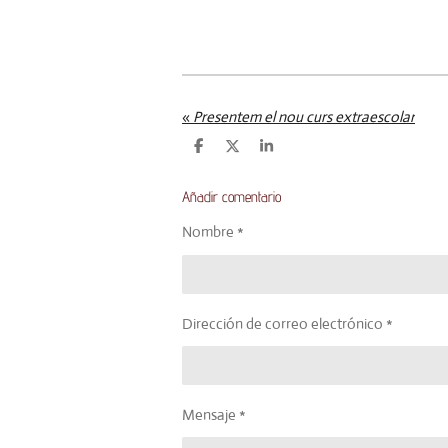
«
Presentem el nou curs extraescolar
C
C
C
o
o
o
m
m
m
p
p
p
Añadir comentario
a
a
a
r
r
r
Nombre *
t
t
t
i
i
i
r
r
r
Dirección de correo electrónico *
Mensaje *