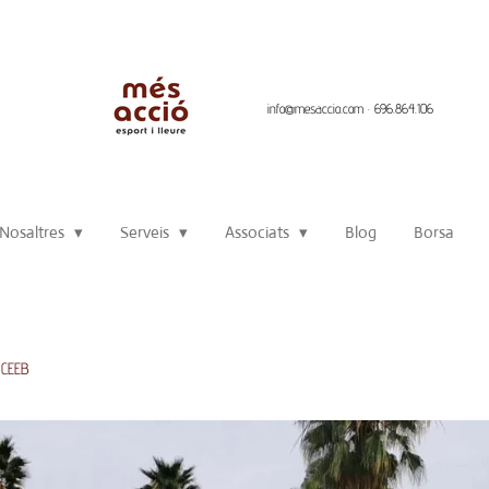
info@mesaccio.com · 696.864.106
Nosaltres
Serveis
Associats
Blog
Borsa
l CEEB