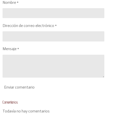
r
r
r
r
Nombre *
t
t
t
t
i
i
i
i
r
r
r
r
Dirección de correo electrónico *
Mensaje *
Enviar comentario
Comentarios
Todavía no hay comentarios